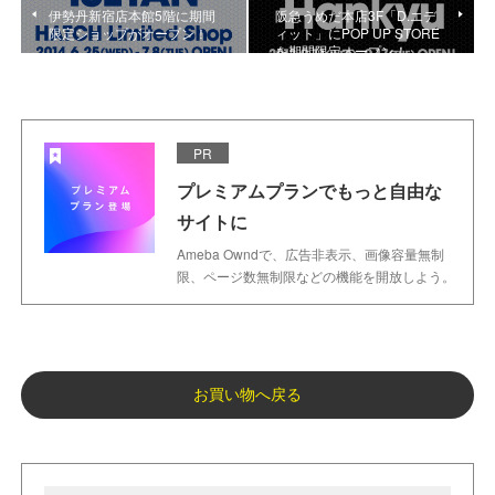
伊勢丹新宿店本館5階に期間
阪急うめだ本店3F「D.エデ
限定ショップがオープン！
ィット」にPOP UP STORE
を期間限定オープン！
PR
プレミアムプランでもっと自由な
サイトに
Ameba Owndで、広告非表示、画像容量無制
限、ページ数無制限などの機能を開放しよう。
お買い物へ戻る