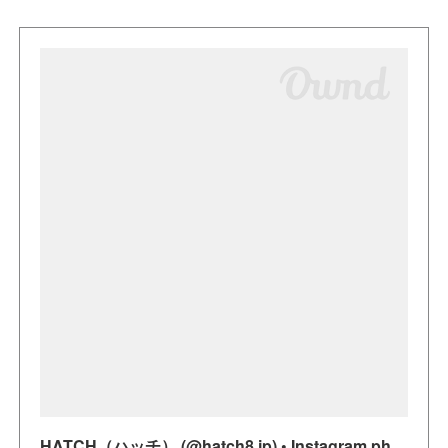
HATCH（ハッチ） (@hatch8.jp) • Instagram photos and videos